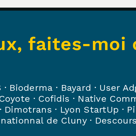
, faites-moi 
S
·
Bioderma
· Bayard
·
User Ad
Coyote
·
Cofidis
·
Native Comm
·
Dimotrans
·
Lyon StartUp
·
Pi
nationnal de Cluny
·
Descours