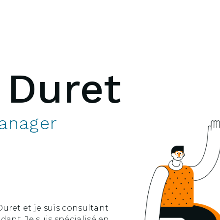
s
Duret
anager
uret et je suis consultant
nt. Je suis spécialisé en