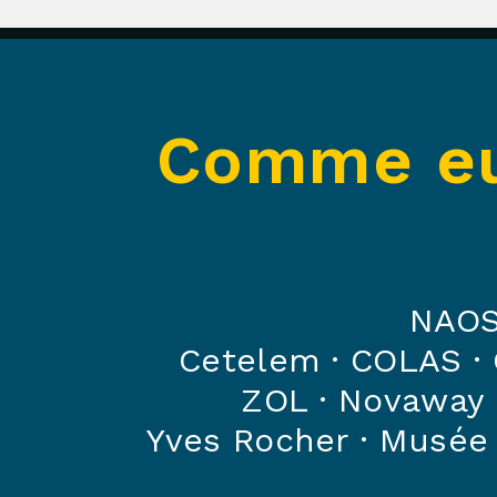
Comme eux
NAO
Cetelem
·
COLAS
·
ZOL
·
Novaway
Yves Rocher
·
Musée 